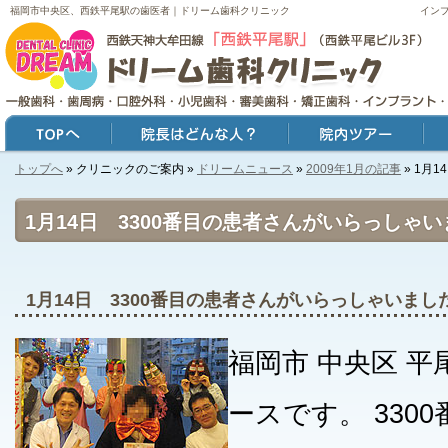
福岡市中央区、西鉄平尾駅の歯医者｜ドリーム歯科クリニック
イン
トップへ
» クリニックのご案内 »
ドリームニュース
»
2009年1月の記事
» 1月
トップ
院長はどんな人？
院内ツアー
症例
1月14日 3300番目の患者さんがいらっしゃ
1月14日 3300番目の患者さんがいらっしゃいまし
福岡市 中央区 
ースです。 330