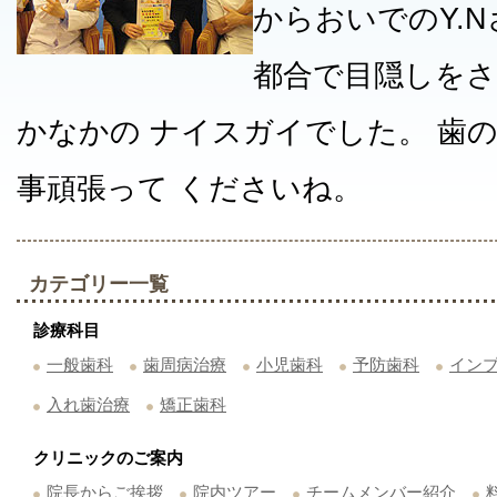
からおいでのY.
都合で目隠しを
かなかの ナイスガイでした。 歯
事頑張って くださいね。
カテゴリー一覧
診療科目
一般歯科
歯周病治療
小児歯科
予防歯科
イン
入れ歯治療
矯正歯科
クリニックのご案内
院長からご挨拶
院内ツアー
チームメンバー紹介