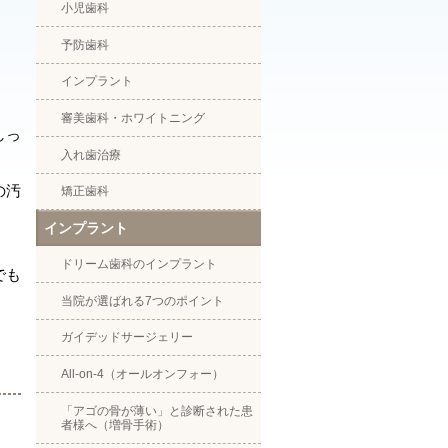
小児歯科
予防歯科
インプラント
審美歯科・ホワイトニング
しっ
入れ歯治療
の汚
矯正歯科
インプラント
ドリーム歯科のインプラント
でも
当院が選ばれる7つのポイント
ガイデッドサージェリー
All-on-4（オールオンフォー）
「アゴの骨が薄い」と診断された患
者様へ（増骨手術）