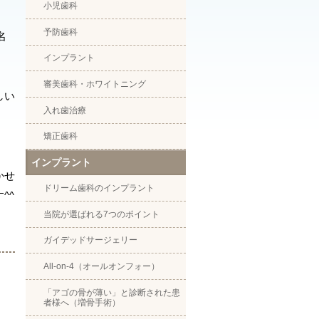
小児歯科
予防歯科
名
インプラント
審美歯科・ホワイトニング
しい
入れ歯治療
矯正歯科
インプラント
かせ
ドリーム歯科のインプラント
^^
当院が選ばれる7つのポイント
ガイデッドサージェリー
All-on-4（オールオンフォー）
「アゴの骨が薄い」と診断された患
者様へ（増骨手術）