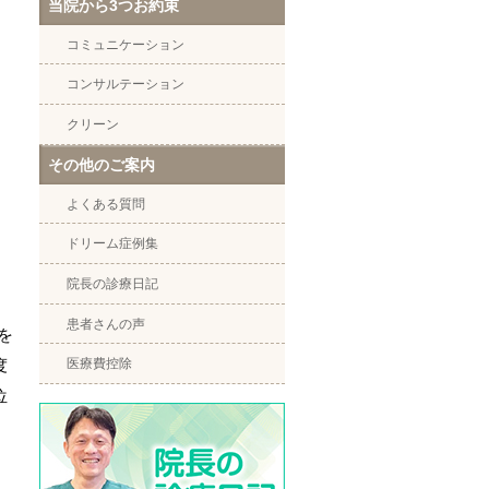
当院から3つお約束
コミュニケーション
コンサルテーション
クリーン
その他のご案内
よくある質問
ドリーム症例集
院長の診療日記
患者さんの声
を
度
医療費控除
位