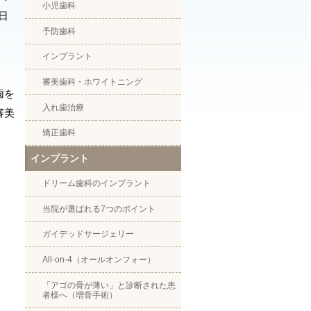
小児歯科
日
予防歯科
インプラント
審美歯科・ホワイトニング
歯を
入れ歯治療
審美
矯正歯科
インプラント
ドリーム歯科のインプラント
当院が選ばれる7つのポイント
ガイデッドサージェリー
All-on-4（オールオンフォー）
「アゴの骨が薄い」と診断された患
者様へ（増骨手術）