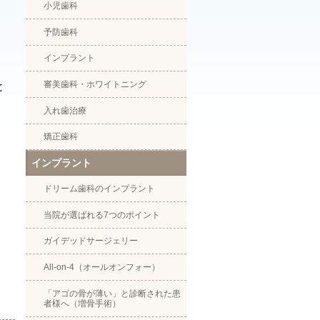
小児歯科
予防歯科
インプラント
審美歯科・ホワイトニング
と
入れ歯治療
矯正歯科
インプラント
ドリーム歯科のインプラント
当院が選ばれる7つのポイント
ガイデッドサージェリー
All-on-4（オールオンフォー）
「アゴの骨が薄い」と診断された患
者様へ（増骨手術）