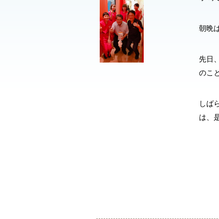
朝晩
先日
のこ
しば
は、