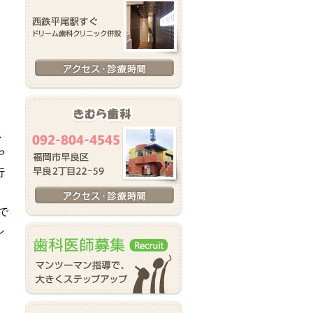
、
や
行
で
シ