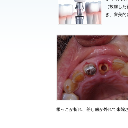
（抜歯した
ぎ、審美的
根っこが折れ、差し歯が外れて来院