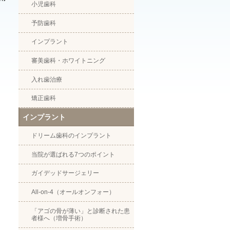
小児歯科
予防歯科
インプラント
審美歯科・ホワイトニング
入れ歯治療
矯正歯科
インプラント
ドリーム歯科のインプラント
当院が選ばれる7つのポイント
ガイデッドサージェリー
All-on-4（オールオンフォー）
「アゴの骨が薄い」と診断された患
者様へ（増骨手術）