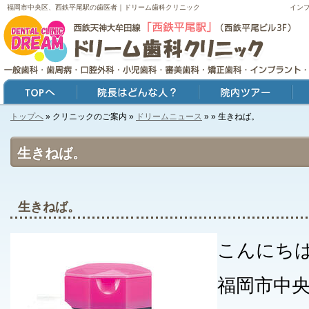
福岡市中央区、西鉄平尾駅の歯医者｜ドリーム歯科クリニック
イン
トップへ
» クリニックのご案内 »
ドリームニュース
»
» 生きねば。
トップ
院長はどんな人？
院内ツアー
症例
生きねば。
生きねば。
こんにち
福岡市中