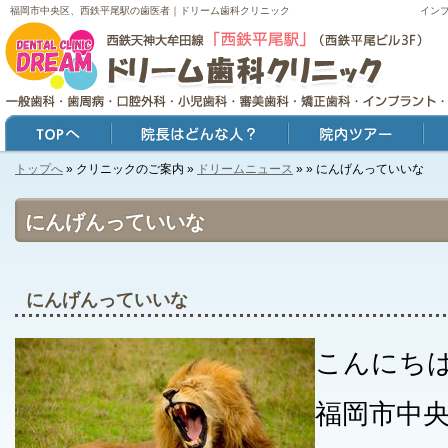
福岡市中央区、西鉄平尾駅の歯医者｜ドリーム歯科クリニック
イン
トップへ
» クリニックのご案内 »
ドリームニュース
»
» にんげんっていいな
トップ
院長はどんな人？
院内ツアー
症例
にんげんっていいな
にんげんっていいな
こんにち
福岡市中