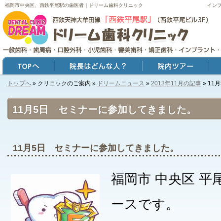
福岡市中央区、西鉄平尾駅の歯医者｜ドリーム歯科クリニック
イン
トップへ
» クリニックのご案内 »
ドリームニュース
»
2013年11月の記事
» 1
トップ
院長はどんな人？
院内ツアー
症例
11月5日 セミナーに参加してきました。
11月5日 セミナーに参加してきました。
福岡市 中央区 平
ースです。