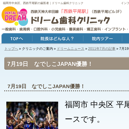
福岡市中央区、西鉄平尾駅の歯医者｜ドリーム歯科クリニック
イン
トップへ
» クリニックのご案内 »
ドリームニュース
»
2011年7月の記事
» 7月
トップ
院長はどんな人？
院内ツアー
症例
7月19日 なでしこJAPAN優勝！
7月19日 なでしこJAPAN優勝！
福岡市 中央区 平
ースです。