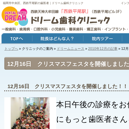
福岡市中央区、西鉄平尾駅の歯医者｜ドリーム歯科クリニック
イン
トップへ
» クリニックのご案内 »
ドリームニュース
»
2010年12月の記事
» 1
トップ
院長はどんな人？
院内ツアー
症例
12月16日 クリスマスフェスタを開催しまし
12月16日 クリスマスフェスタを開催しました！！
本日午後の診療をお
にもっと歯医者さん