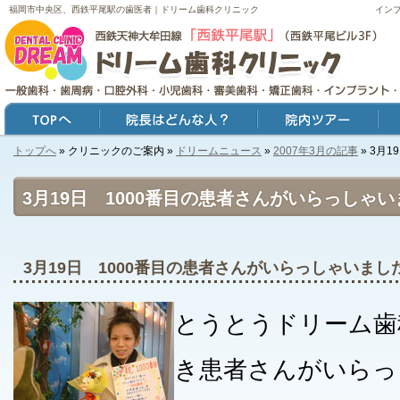
福岡市中央区、西鉄平尾駅の歯医者｜ドリーム歯科クリニック
イン
トップへ
» クリニックのご案内 »
ドリームニュース
»
2007年3月の記事
» 3月
トップ
院長はどんな人？
院内ツアー
症例
3月19日 1000番目の患者さんがいらっしゃ
3月19日 1000番目の患者さんがいらっしゃいまし
とうとうドリーム歯科
き患者さんがいらっ