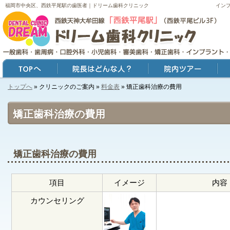
福岡市中央区、西鉄平尾駅の歯医者｜ドリーム歯科クリニック
イン
トップへ
» クリニックのご案内 »
料金表
» 矯正歯科治療の費用
トップ
院長はどんな人？
院内ツアー
症例
矯正歯科治療の費用
矯正歯科治療の費用
項目
イメージ
内容
カウンセリング