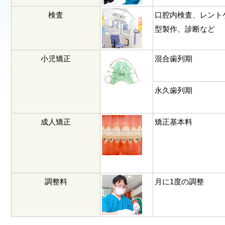
検査
口腔内検査、レント
型製作、診断など
小児矯正
混合歯列期
永久歯列期
成人矯正
矯正基本料
調整料
月に1度の調整